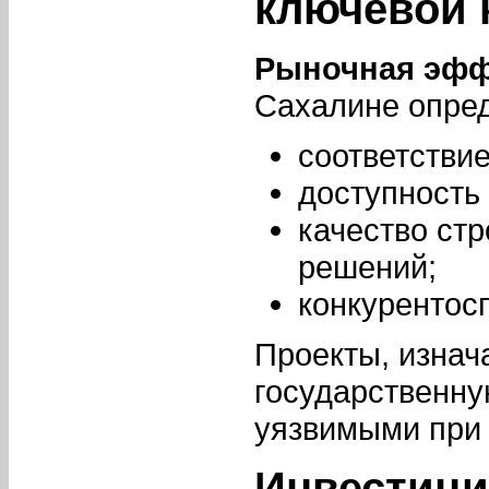
ключевой 
Рыночная эфф
Сахалине опред
соответстви
доступность
качество ст
решений;
конкурентос
Проекты, изнач
государственну
уязвимыми при 
Инвестици