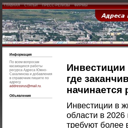
ГЛАВНАЯ
СТАТЬИ
ПРЕСС-РЕЛИЗЫ
ФИРМЫ
Информация
По всем вопросам
Инвестиции 
касающихся работы
ресурса Адреса Южно-
Сахалинска и добавления
где заканчи
в справочник пишите по
адресу
addressrus@mail.ru
.
начинается
Объявления
Инвестиции в 
области в 2026
требуют более 