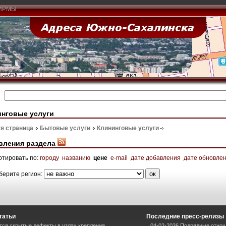
ИРМЫ
инговые услуги
я страница
Бытовые услуги
Клининговые услуги
вления раздела
ртировать по:
городу
названию
цене
e-mail
дате добавления
дате обновле
берите регион:
татьи
Последние пресс-релизы
тся скрытые дефекты в узлах крепления
04-02-2026 Подрядные отнош