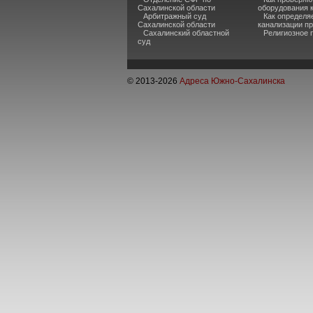
Сахалинской области
оборудования 
Арбитражный суд
Как определя
Сахалинской области
канализации п
Сахалинский областной
Религиозное 
суд
© 2013-
2026
Адреса Южно-Сахалинска