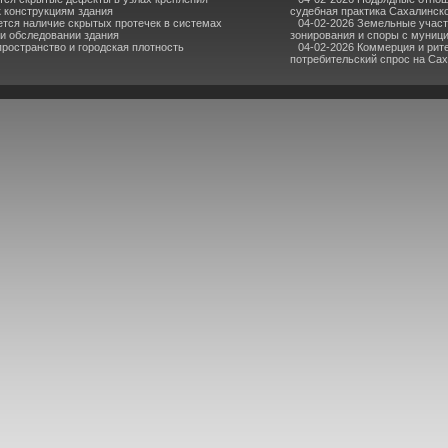
к конструкциям здания
судебная практика Сахалинск
ется наличие скрытых протечек в системах
04-02-2026 Земельные участ
ри обследовании здания
зонирования и споры с муниц
пространство и городская плотность
04-02-2026 Коммерция и рите
потребительский спрос на Са