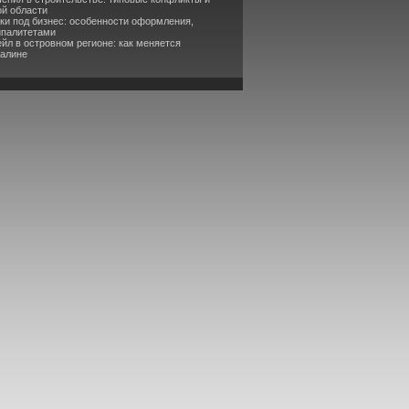
ой области
ки под бизнес: особенности оформления,
ипалитетами
йл в островном регионе: как меняется
халине