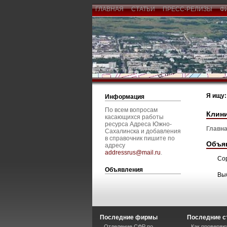
ГЛАВНАЯ
СТАТЬИ
ПРЕСС-РЕЛИЗЫ
Ф
Я ищу:
Информация
По всем вопросам
Клин
касающихся работы
ресурса Адреса Южно-
Главна
Сахалинска и добавления
в справочник пишите по
Объя
адресу
addressrus@mail.ru
.
Со
Объявления
Вы
Последние фирмы
Последние с
Отделение СФР по
Как проверяю