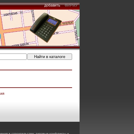
добавить
ФИРМУ
ния
ения в строительстве: типовые конфликты и