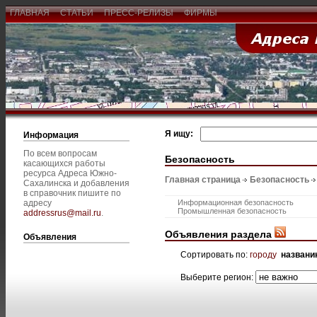
ГЛАВНАЯ
СТАТЬИ
ПРЕСС-РЕЛИЗЫ
ФИРМЫ
Я ищу:
Информация
По всем вопросам
Безопасность
касающихся работы
ресурса Адреса Южно-
Главная страница
Безопасность
Сахалинска и добавления
в справочник пишите по
адресу
Информационная безопасность
Промышленная безопасность
addressrus@mail.ru
.
Объявления раздела
Объявления
Сортировать по:
городу
названи
Выберите регион: