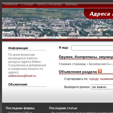
ГЛАВНАЯ
СТАТЬИ
ПРЕСС-РЕЛИЗЫ
ФИРМЫ
Я ищу:
Информация
По всем вопросам
Оружие, боеприпасы, амуниц
касающихся работы
ресурса Адреса Южно-
Главная страница
Безопасность
Сахалинска и добавления
в справочник пишите по
Объявления раздела
адресу
addressrus@mail.ru
.
Сортировать по:
городу
названи
Объявления
Выберите регион:
Последние фирмы
Последние статьи
Отделение СФР по
Как проверяются скрытые дефекты в узлах кре