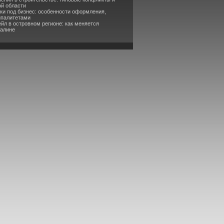
ой области
ки под бизнес: особенности оформления,
ипалитетами
йл в островном регионе: как меняется
халине