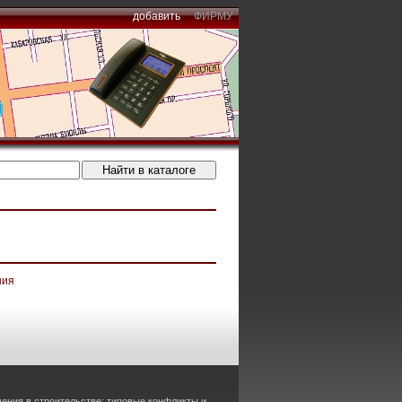
добавить
ФИРМУ
ния
ения в строительстве: типовые конфликты и