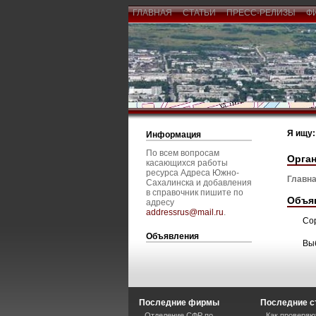
ГЛАВНАЯ
СТАТЬИ
ПРЕСС-РЕЛИЗЫ
Ф
Я ищу:
Информация
По всем вопросам
Орга
касающихся работы
ресурса Адреса Южно-
Главна
Сахалинска и добавления
в справочник пишите по
Объя
адресу
addressrus@mail.ru
.
Со
Объявления
Вы
Последние фирмы
Последние с
Отделение СФР по
Как проверяю