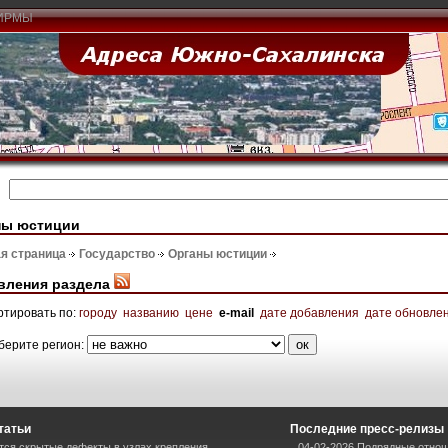
ИРМЫ
ны юстиции
я страница
Государство
Органы юстиции
вления раздела
ртировать по:
городу
названию
цене
e-mail
дате добавления
дате обновле
берите регион:
татьи
Последние пресс-релизы
тся скрытые дефекты в узлах крепления
04-02-2026 Подрядные отнош