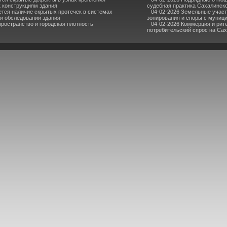
к конструкциям здания
судебная практика Сахалинск
ется наличие скрытых протечек в системах
04-02-2026 Земельные участ
ри обследовании здания
зонирования и споры с муниц
пространство и городская плотность
04-02-2026 Коммерция и рите
потребительский спрос на Са