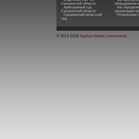
Сахалинской области
оборудования 
Арбитражный суд
Как определя
Сахалинской области
канализации п
Сахалинский областной
Религиозное 
суд
© 2013-
2026
Адреса Южно-Сахалинска