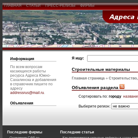
ГЛАВНАЯ
СТАТЬИ
ПРЕСС-РЕЛИЗЫ
ФИРМЫ
Я ищу:
Информация
По всем вопросам
Строительные материалы
касающихся работы
ресурса Адреса Южно-
Главная страница
Строительство
Сахалинска и добавления
в справочник пишите по
Объявления раздела
адресу
addressrus@mail.ru
.
Сортировать по:
городу
назван
Объявления
Выберите регион:
Последние фирмы
Последние статьи
Отделение СФР по
Как проверяются скрытые дефекты в узлах кре