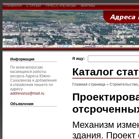
ГЛАВНАЯ
СТАТЬИ
ПРЕСС-РЕЛИЗЫ
ФИРМЫ
Я ищу:
Информация
По всем вопросам
Каталог ста
касающихся работы
ресурса Адреса Южно-
Сахалинска и добавления
Главная страница
Строительство
в справочник пишите по
адресу
Проектирова
addressrus@mail.ru
.
Объявления
отсроченны
Механизм измен
здания. Проект