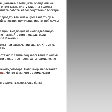
отенциальным заемщикам обещания на
 о том, какую плату клиенты должны
 оплата работы непосредственно брокера.
 продать вам имеющуюся квартиру, а
ый взнос при получении ипотечной ссуды
низации, выдающие вам определенную
 не покупайте жилплощадь, если
м заключении.
лемы при заключении сделки. К тому же
тво.
отечного займа под залог вашего жилья,
вами в квартире прописаны граждане, не
течного договора. Например, перестанет
иры
. Но тот факт, что с заемщиками
 заложить свое жилье банку.