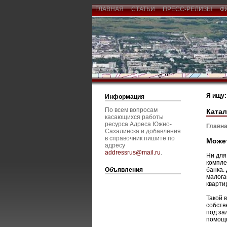
ГЛАВНАЯ
СТАТЬИ
ПРЕСС-РЕЛИЗЫ
Ф
Я ищу:
Информация
По всем вопросам
Катал
касающихся работы
ресурса Адреса Южно-
Главна
Сахалинска и добавления
в справочник пишите по
Может
адресу
addressrus@mail.ru
.
Ни для
компле
Объявления
банка.
малога
кварти
Такой 
собств
под за
помощь