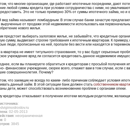
 том, что многие организации, где работают ипотечные посредники, дают п
ние любой суммы кредита при условии сотрудничества с ними, но умалчивают
предоставить. Это не только примерно 30% от суммы ипотечного займа, но и
 вид займа называют ломбардным. В этом случае банки зачастую предлагают
, вырученные от продажи этой недвижимости использовать как первоначальн
обретение нового жилья.
ам предстоит выбирать залоговое жилье, не забывайте, что кредитные орга
ую сумму, выдвигают строгие требования к ипотечным квартирам. К примеру,
рые люди, прописанные на ней, пропали без вести или находятся в тюремно
та квартира не имеет титульного страхования, то у вас будут серьезные проб
ское учреждение вряд ли согласится кредитовать данное недвижимое имущес
еднее, если вы планируете обратиться к кредиторам с просьбой получения ип
но- финансовое учреждение, скорее всего, откажет вам в том случае, если с 
шие совершеннолетия. Почему?
 том, что заемщик не всегда по каким- либо причинам соблюдает условия ипо
ивать данный займ. В этой ситуации банк должен стать
собственником кварт
аны дети, может способствовать возникновению проблем с органами опеки.
у кредиторы отказывают в получении ипотеки молодым родителям, желающим
источника
:
nedvigimostrostov.ru
лена
: 02-05-2013
ействия
: неограниченная
ов
: 0
отров
: 3845