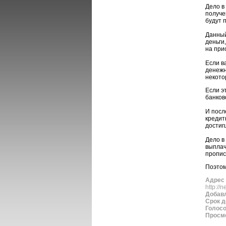
Дело в
получе
будут 
Данный
деньги
на при
Если в
денежн
некото
Если э
банков
И посл
кредит
достиг
Дело в
выплач
пропис
Поэтом
Адрес 
http://
Добав
Срок д
Голос
Просм