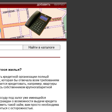
добавить
ФИРМУ
гося жилья?
ить кредитной организации полный
у, которая бы отвечала всем требованиям
ается кредитовать, например, квартиры
есь собственником крупногабаритной
 ссуду под залог уже имеющейся
 граждан о возможности выдачи кредита
мить такой займ, вам просто необходима
иться с осторожностью.