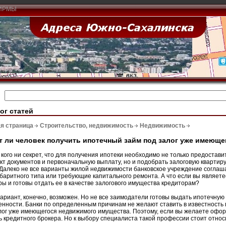
ИРМЫ
ог статей
я страница
Строительство, недвижимость
Недвижимость
 ли человек получить ипотечный займ под залог уже имеюще
 кого ни секрет, что для получения ипотеки необходимо не только предостав
кт документов и первоначальную выплату, но и подобрать залоговую квартир
 Далеко не все варианты жилой недвижимости банковское учреждение соглаш
баритного типа или требующие капитального ремонта. А что если вы являет
ры и готовы отдать ее в качестве залогового имущества кредиторам?
вариант, конечно, возможен. Но не все заимодатели готовы выдать ипотечную
енности. Банки по определенным причинам не желают ставить в известность
лог уже имеющегося недвижимого имущества. Поэтому, если вы желаете офор
 кредитного брокера. Но к выбору специалиста такой профессии стоит относ