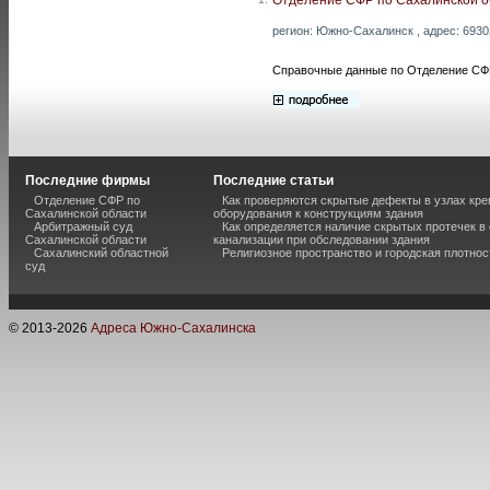
регион: Южно-Сахалинск , адрес: 69302
Справочные данные по Отделение СФР
Последние фирмы
Последние статьи
Отделение СФР по
Как проверяются скрытые дефекты в узлах кре
Сахалинской области
оборудования к конструкциям здания
Арбитражный суд
Как определяется наличие скрытых протечек в
Сахалинской области
канализации при обследовании здания
Сахалинский областной
Религиозное пространство и городская плотнос
суд
© 2013-
2026
Адреса Южно-Сахалинска