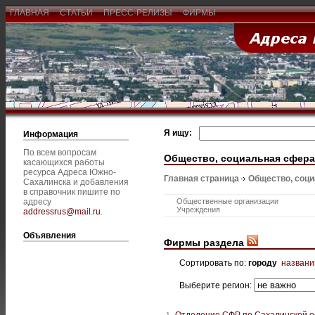
ГЛАВНАЯ
СТАТЬИ
ПРЕСС-РЕЛИЗЫ
ФИРМЫ
Я ищу:
Информация
По всем вопросам
Общество, социальная сфера
касающихся работы
ресурса Адреса Южно-
Главная страница
Общество, соц
Сахалинска и добавления
в справочник пишите по
адресу
Общественные организации
Учреждения
addressrus@mail.ru
.
Объявления
Фирмы раздела
Сортировать по:
городу
назван
Выберите регион:
Отделение СФР по Сахалинской о
1.