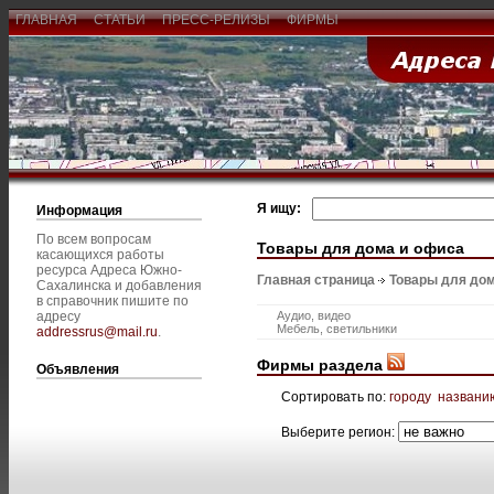
ГЛАВНАЯ
СТАТЬИ
ПРЕСС-РЕЛИЗЫ
ФИРМЫ
Я ищу:
Информация
По всем вопросам
Товары для дома и офиса
касающихся работы
ресурса Адреса Южно-
Главная страница
Товары для дом
Сахалинска и добавления
в справочник пишите по
адресу
Аудио, видео
Мебель, светильники
addressrus@mail.ru
.
Фирмы раздела
Объявления
Сортировать по:
городу
названи
Выберите регион: