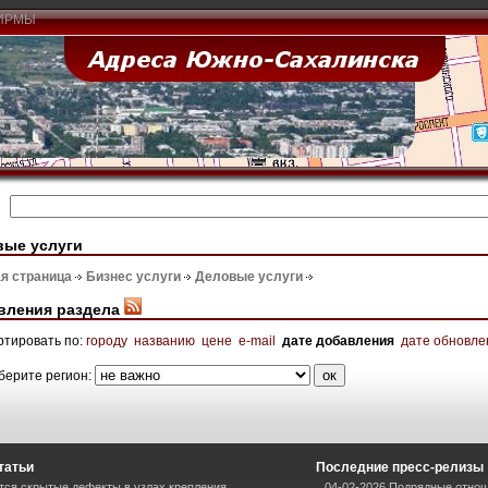
ИРМЫ
вые услуги
я страница
Бизнес услуги
Деловые услуги
вления раздела
ртировать по:
городу
названию
цене
e-mail
дате добавления
дате обновле
берите регион:
татьи
Последние пресс-релизы
тся скрытые дефекты в узлах крепления
04-02-2026 Подрядные отнош