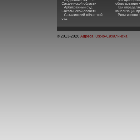
Сахалинской области
оборудования 
Арбитражный суд
Как определя
Сахалинской области
канализации п
Сахалинский областной
Религиозное 
суд
© 2013-
2026
Адреса Южно-Сахалинска