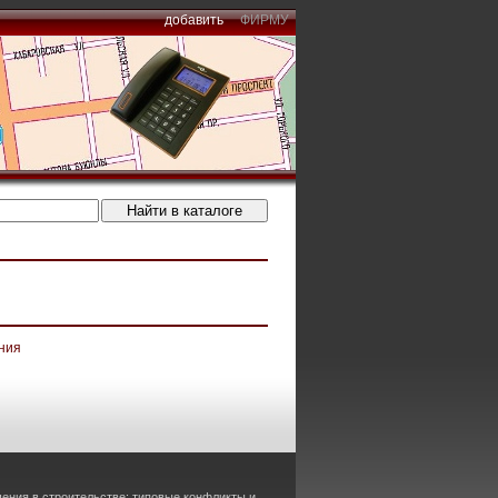
добавить
ФИРМУ
ния
ения в строительстве: типовые конфликты и