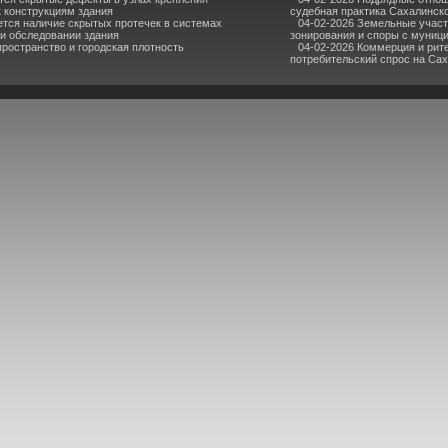
к конструкциям здания
судебная практика Сахалинск
ется наличие скрытых протечек в системах
04-02-2026 Земельные участ
ри обследовании здания
зонирования и споры с муниц
пространство и городская плотность
04-02-2026 Коммерция и рите
потребительский спрос на Са