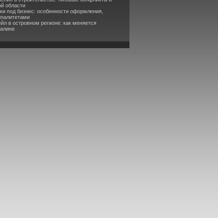
ой области
ки под бизнес: особенности оформления,
ипалитетами
йл в островном регионе: как меняется
халине