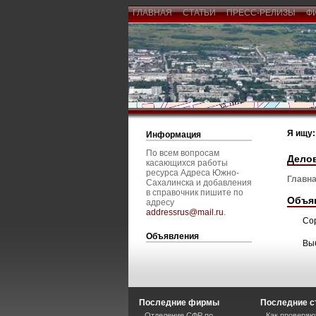
ГЛАВНАЯ
СТАТЬИ
ПРЕСС-РЕЛИЗЫ
Ф
Я ищу:
Информация
По всем вопросам
Дело
касающихся работы
ресурса Адреса Южно-
Главна
Сахалинска и добавления
в справочник пишите по
Объя
адресу
addressrus@mail.ru
.
Со
Объявления
Вы
Последние фирмы
Последние с
Отделение СФР по
Как проверяю