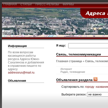
ГЛАВНАЯ
СТАТЬИ
ПРЕСС-РЕЛИЗЫ
ФИРМЫ
Я ищу:
Информация
По всем вопросам
Связь, телекоммуникации
касающихся работы
ресурса Адреса Южно-
Главная страница
Связь, телеком
Сахалинска и добавления
в справочник пишите по
адресу
Интернет
Радио, телевидение
addressrus@mail.ru
.
Объявления раздела
Объявления
Сортировать по:
городу
названи
Выберите регион: