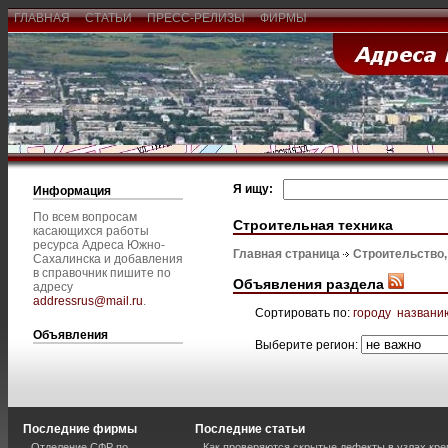
ГЛАВНАЯ
СТАТЬИ
ПРЕСС-РЕЛИЗЫ
ФИРМЫ
Я ищу:
Информация
По всем вопросам
Строительная техника
касающихся работы
ресурса Адреса Южно-
Главная страница
Строительство
Сахалинска и добавления
в справочник пишите по
Объявления раздела
адресу
addressrus@mail.ru
.
Сортировать по:
городу
названи
Объявления
Выберите регион:
Последние фирмы
Последние статьи
Отделение СФР по
Как проверяются скрытые дефекты в узлах кре