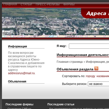
ГЛАВНАЯ
СТАТЬИ
ПРЕСС-РЕЛИЗЫ
ФИРМЫ
Я ищу:
Информация
По всем вопросам
Информационная деятельнос
касающихся работы
ресурса Адреса Южно-
Главная страница
Информация, р
Сахалинска и добавления
в справочник пишите по
Объявления раздела
адресу
addressrus@mail.ru
.
Сортировать по:
городу
названи
Объявления
Выберите регион:
Последние фирмы
Последние статьи
Отделение СФР по
Как проверяются скрытые дефекты в узлах кре